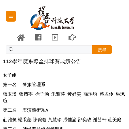
搜尋
112學年度系際盃排球賽成績公告
女子組
第一名
餐旅管理系
張玉璞
張恭寧
徐子涵
朱雅萍
黃妤雯
張琇琇
蔡孟伶
吳珮
瑄
第二名
表演藝術系
A
莊雅筑
楊采蓁
陳琬璇
黃慧珍
張佳渝
邵奕玫
謝芸軒
莊美庭