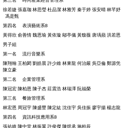
第三名
時尚產業經營管理系
徐若婕
張嘉珈
林思瑩
杜品潔
林雅芳
秦于婷
張安晴
林芊妤
馮是甄
第四名
表演藝術系
B
黃得欣
俞善情
魏恩瑜
黃依璇
鄔亭儀
黃馥薇
唐瑀蘋
洪若恩
男子組
第一名
流行音樂系
陳翔翰
王柏閎
劉皓晨
許少維
林東龍
何治嚴
吳亞倫
鄭源凭
陳立豪
第二名
企業管理系
陳冠宏
陳柏恩
陳子杰
莊震浩
林瑞澤
阮福榮
第三名
餐旅管理系
林宏恩
周冠宇
陳盛豐
陳定紘
沈佳宇
吳佳振
廖宇揚
楊志龍
第四名
資訊科技應用系
B
張祐維
陳中堂
林振翼
許俊傑
陳煜承
施柏辰