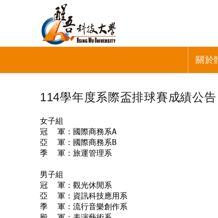
關於
114學年度系際盃排球賽成績公告
女子組

冠  軍：國際商務系A

亞  軍：國際商務系B

季  軍：旅運管理系

男子組

冠  軍：觀光休閒系

亞  軍：資訊科技應用系

季  軍：流行音樂創作系

殿  軍：表演藝術系